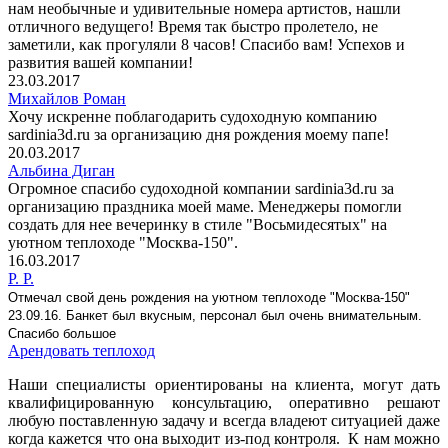
нам необычные и удивительные номера артистов, нашли
отличного ведущего! Время так быстро пролетело, не
заметили, как прогуляли 8 часов! Спасибо вам! Успехов и
развития вашей компании!
23.03.2017
Михайлов Роман
Хочу искренне поблагодарить ​судоходную компанию
sardinia3d.ru за организацию дня рождения моему папе!
20.03.2017
Альбина Диган
Огромное спасибо судоходной компании sardinia3d.ru за
организацию праздника моей маме. Менеджеры помогли
создать для нее вечеринку в стиле "Восьмидесятых" на
уютном теплоходе "Москва-150".
16.03.2017
Р. Р.
Отмечал свой день рождения на
уютном
теплоходе "Москва-150"
23.09.16. Банкет был вкусным, персонал был очень внимательным.
Спасибо большое
Арендовать теплоход
Наши специалисты ориентированы на клиента, могут дать
квалифицированную консультацию, оперативно решают
любую поставленную задачу и всегда владеют ситуацией даже
когда кажется что она выходит из-под контроля. К нам можно