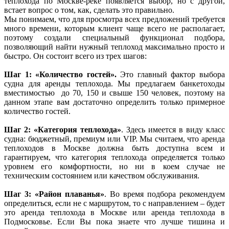
теплохода по Москве-реке появляется выбор, но с другой,
встает вопрос о том, как, сделать это правильно.
Мы понимаем, что для просмотра всех предложений требуется
много времени, которым клиент чаще всего не располагает,
поэтому создали специальный функционал подбора,
позволяющий найти нужный теплоход максимально просто и
быстро. Он состоит всего из трех шагов:
Шаг 1: «Количество гостей».
Это главный фактор выбора
судна для аренды теплохода. Мы предлагаем банкетоходы
вместимостью до 70, 150 и свыше 150 человек, поэтому на
данном этапе вам достаточно определить только примерное
количество гостей.
Шаг 2: «Категория теплохода»
. Здесь имеется в виду класс
судна: бюджетный, премиум или VIP. Мы считаем, что аренда
теплоходов в Москве должна быть доступна всем и
гарантируем, что категория теплохода определяется только
уровнем его комфортности, но ни в коем случае не
техническим состоянием или качеством обслуживания.
Шаг 3: «Район плаванья»
. Во время подбора рекомендуем
определиться, если не с маршрутом, то с направлением – будет
это аренда теплохода в Москве или аренда теплохода в
Подмосковье. Если Вы пока знаете что лучше тишина и